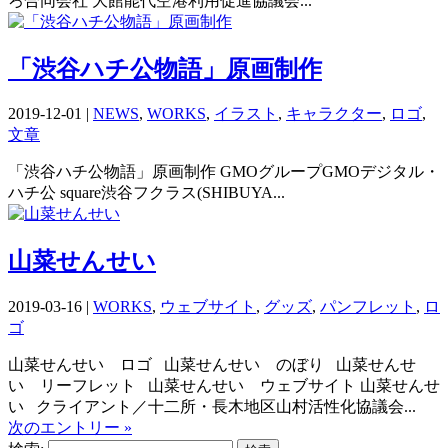
ろ合同会社 大館能代空港利用促進協議会...
「渋谷ハチ公物語」原画制作
2019-12-01
|
NEWS
,
WORKS
,
イラスト
,
キャラクター
,
ロゴ
,
文章
「渋谷ハチ公物語」原画制作 GMOグループGMOデジタル・
ハチ公 square渋谷フクラス(SHIBUYA...
山菜せんせい
2019-03-16
|
WORKS
,
ウェブサイト
,
グッズ
,
パンフレット
,
ロ
ゴ
山菜せんせい ロゴ 山菜せんせい のぼり 山菜せんせ
い リーフレット 山菜せんせい ウェブサイト 山菜せんせ
い クライアント／十二所・長木地区山村活性化協議会...
次のエントリー »