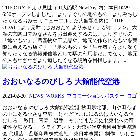
THE ODATE より見世（JR大館駅 NewDays内）本日10/29
6:50オープンしました。 よりすぐりの地のもの よりみちし
たくなるおみせ リニューアルした大館駅舎内に「THE
ODATE より見世（じおおだて よりみせ）」がオープン。大
館の玄関口でみなさんをお出迎えするのは、よりすぐりの
「地のもの」。農産物や工芸品や、地元で作られたものを実
際に買えるお店です。「地のもの」や「生産者」をより深く
知りたくなる情報発信地として駅の利用客だけでなく、地元
の人もわざわざより道したくなる場所を目指します。...
おおいなるのびしろ 大館能代空港
2021-02-20
|
NEWS
,
WORKS
,
プロモーション
,
ポスター
,
ロゴ
おおいなる のびしろ 大館能代空港 秋田県北部、山や田んぼ
の中にある小さな空港。 けれどそこに眠るのは大いなる伸
びしろ。 秋田、青森、岩手、そしてまだ見ぬ北東北への可
能性が広がる。 クライアント：大館能代空港利用促進協議
会 代理店：凸版印刷株式会社 東日本事業部 制作：いしこ